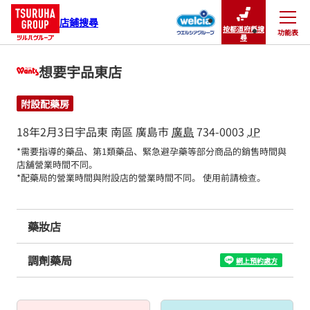
店鋪搜尋
按都道府縣搜
功能表
關閉
尋
想要宇品東店
附設配藥房
18年2月3日宇品東
南區
廣島市
廣島
734-0003
JP
*需要指導的藥品、第1類藥品、緊急避孕藥等部分商品的銷售時間與
店舖營業時間不同。

*配藥局的營業時間與附設店的營業時間不同。 使用前請檢查。
藥妝店
調劑藥局
網上預約處方