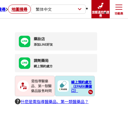
搜尋
地圖搜尋
繁体中文
按都道府縣搜
功能表
關閉
尋
藥妝店
添加LINE好友
調劑藥局
網上預約處方
需指導醫藥
線上預約處方
（EPARK藥窗
品、第一類醫
口）
藥品販售時間
什麽是需指導醫藥品、第一類醫藥品？