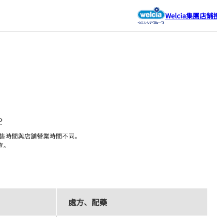
Welcia集團店鋪
P
售時間與店舖營業時間不同。

查。
處方、配藥