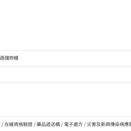
亞馬遜儲物櫃
 / 在線資格驗證 / 藥品遞送櫃 / 電子處方 / 災害及新興傳染病應對