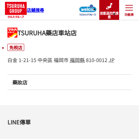
店鋪搜尋
按都道府縣搜
功能表
關閉
尋
TSURUHA藥店車站店
免稅店
白金 1-21-15
中央區
福岡市
福岡縣
810-0012
JP
藥妝店
LINE傳單