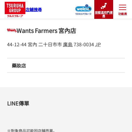
店鋪搜尋
按都道府縣搜
功能表
關閉
尋
Wants Farmers 宮內店
44-12-44 宮內
二十日市市
廣島
738-0034
JP
藥妝店
LINE傳單
※對象商品可能因店鋪而異。