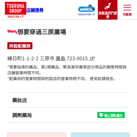
店鋪搜尋
按都道府縣搜
功能表
關閉
尋
想要穿過三原廣場
附設配藥房
緣日町1-1-2-2
三原市
廣島
723-0015
JP
*需要指導的藥品、第1類藥品、緊急避孕藥等部分商品的銷售時間與
店舖營業時間不同。

*配藥局的營業時間與附設店的營業時間不同。 使用前請檢查。
藥妝店
調劑藥局
網上預約處方