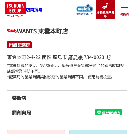
店鋪搜尋
按都道府縣搜
功能表
關閉
尋
WANTS 東雲本町店
附設配藥房
東雲本町2-4-22
南區
廣島市
廣島縣
734-0023
JP
*需要指導的藥品、第1類藥品、緊急避孕藥等部分商品的銷售時間與
店舖營業時間不同。

*配藥局的營業時間與附設店的營業時間不同。 使用前請檢查。
藥妝店
調劑藥局
網上預約處方