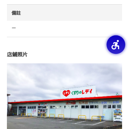
備註
ー
店鋪照片