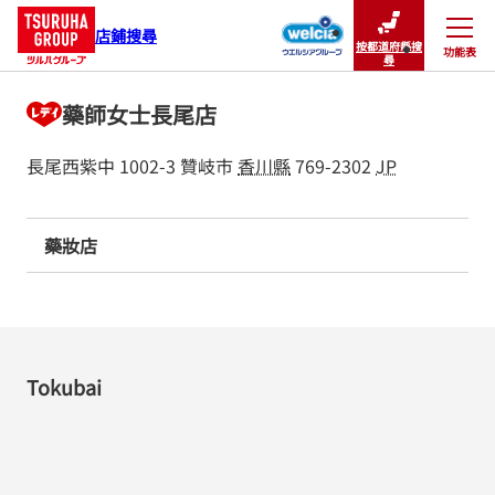
店鋪搜尋
按都道府縣搜
功能表
關閉
尋
藥師女士長尾店
長尾西紫中 1002-3
贊岐市
香川縣
769-2302
JP
藥妝店
Tokubai