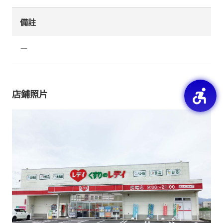
備註
ー
店鋪照片