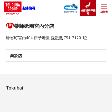
店鋪搜尋
按都道府縣搜
功能表
關閉
尋
藥師砥團宮內分店
砥省町宮內404
伊予地區
愛媛縣
791-2120
JP
藥妝店
Tokubai