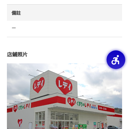
備註
ー
店鋪照片