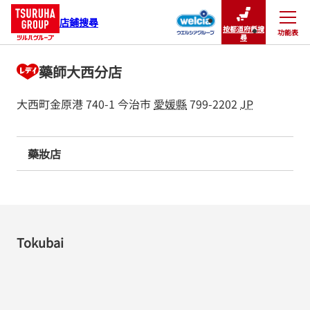
店鋪搜尋
按都道府縣搜
功能表
關閉
尋
藥師大西分店
大西町金原港 740-1
今治市
愛媛縣
799-2202
JP
藥妝店
Tokubai