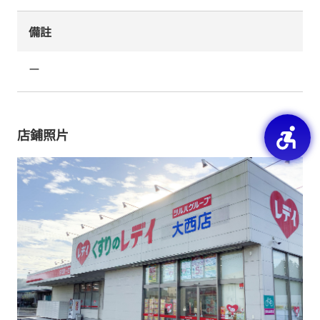
備註
ー
店鋪照片