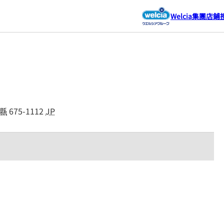
Welcia集團店鋪
縣
675-1112
JP