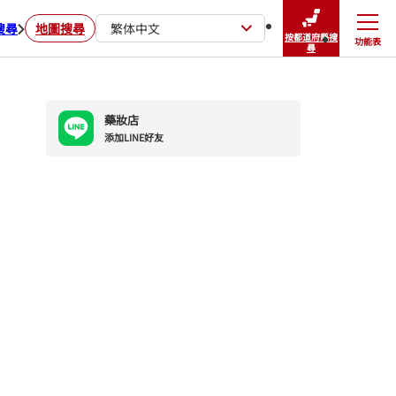
搜尋
地圖搜尋
繁体中文
按都道府縣搜
功能表
關閉
尋
藥妝店
添加LINE好友