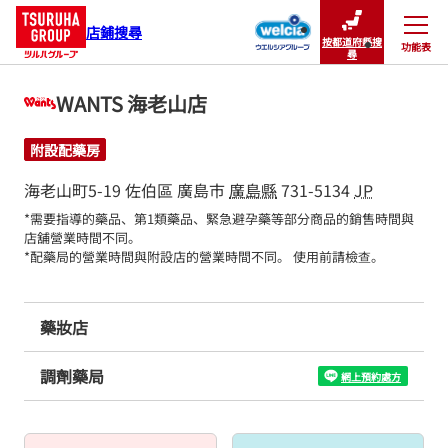
店鋪搜尋
按都道府縣搜
功能表
關閉
尋
WANTS 海老山店
附設配藥房
海老山町5-19
佐伯區
廣島市
廣島縣
731-5134
JP
*需要指導的藥品、第1類藥品、緊急避孕藥等部分商品的銷售時間與
店舖營業時間不同。

*配藥局的營業時間與附設店的營業時間不同。 使用前請檢查。
藥妝店
調劑藥局
網上預約處方