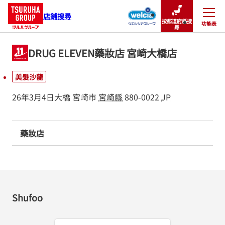
店鋪搜尋
按都道府縣搜
功能表
關閉
尋
DRUG ELEVEN藥妝店 宮崎大橋店
美髮沙龍
26年3月4日大橋
宮崎市
宮崎縣
880-0022
JP
藥妝店
Shufoo