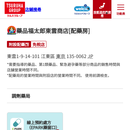
店鋪搜尋
按都道府縣搜
功能表
關閉
尋
藥品福太郎東雲商店[配藥房]
附設配藥房
免稅店
東雲1-9-14-101
江東區
東京
135-0062
JP
*需要指導的藥品、第1類藥品、緊急避孕藥等部分商品的銷售時間與
店舖營業時間不同。

*配藥局的營業時間與附設店的營業時間不同。 使用前請檢查。
調劑藥局
線上預約處方
（EPARK藥窗口）