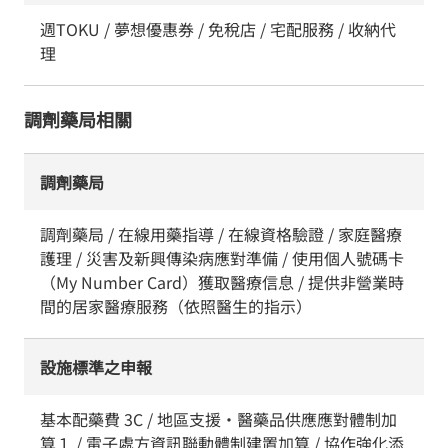
週TOKU / 夢想優惠券 / 免稅店 / 宅配服務 / 收納代
理
調劑藥局相關
調劑藥局
調劑藥局 / 在線用藥指導 / 在線資格驗證 / 家庭醫療
護理 / 災害及新興傳染病應對準備 / 使用個人號碼卡
（My Number Card）獲取醫療信息 / 提供非營業時
間的居家醫療服務（依照醫生的指示）
設施標準之申報
基本配藥費 3C / 地區支援・醫藥品供應應對體制加
算１ / 電子處方資訊聯動體制建置加算 / 協作強化添