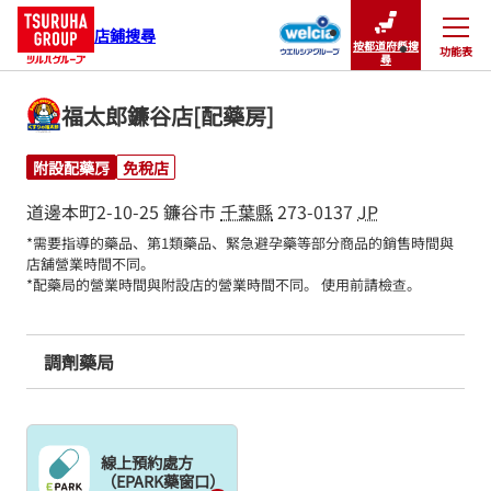
店鋪搜尋
按都道府縣搜
功能表
關閉
尋
福太郎鐮谷店[配藥房]
附設配藥房
免稅店
道邊本町2-10-25
鐮谷市
千葉縣
273-0137
JP
*需要指導的藥品、第1類藥品、緊急避孕藥等部分商品的銷售時間與
店舖營業時間不同。

*配藥局的營業時間與附設店的營業時間不同。 使用前請檢查。
調劑藥局
線上預約處方
（EPARK藥窗口）