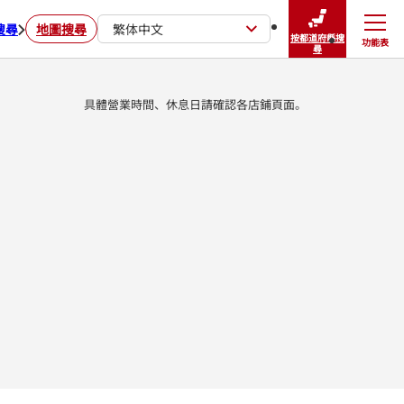
搜尋
地圖搜尋
繁体中文
按都道府縣搜
功能表
關閉
尋
具體營業時間、休息日請確認各店鋪頁面。