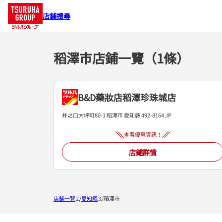
店鋪搜尋
稻澤市店鋪一覽（1條）
B&D藥妝店稻澤珍珠城店
井之口大坪町80-1
稻澤市
愛知縣
492-8164
JP
查看優惠資訊！
店鋪詳情
店鋪一覽
愛知縣
稻澤市