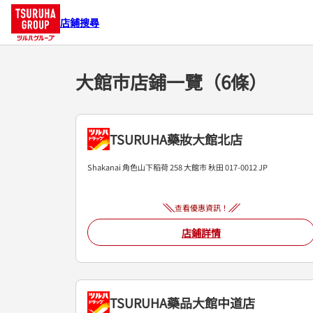
店鋪搜尋
大館市店鋪一覽（6條）
TSURUHA藥妝大館北店
Shakanai 角色山下稻荷 258
大館市
秋田
017-0012
JP
查看優惠資訊！
店鋪詳情
TSURUHA藥品大館中道店