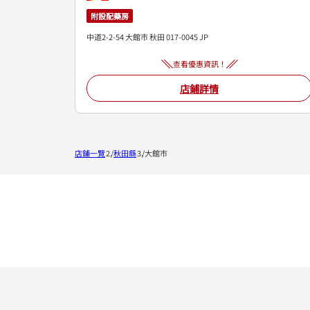
附設配藥房
中道2-2-54
大館市
秋田
017-0045
JP
查看優惠資訊！
店鋪詳情
店鋪一覽
秋田縣
大館市