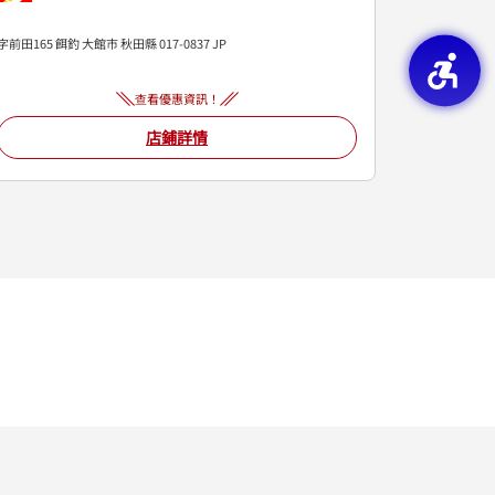
字前田165
餌釣
大館市
秋田縣
017-0837
JP
查看優惠資訊！
店鋪詳情