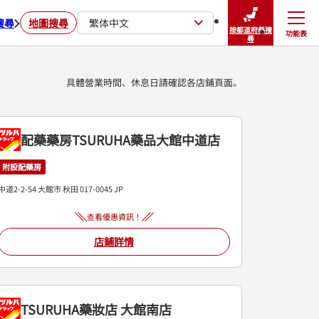
搜尋
地圖搜尋
繁体中文
按都道府縣搜
功能表
關閉
尋
具體營業時間、休息日請確認各店鋪頁面。
配藥藥房TSURUHA藥品大館中道店
附設配藥房
中道2-2-54
大館市
秋田
017-0045
JP
查看優惠資訊！
店鋪詳情
TSURUHA藥妝店 大館南店