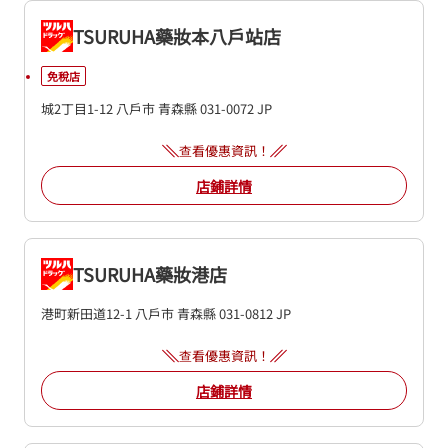
TSURUHA藥妝本八戶站店
免稅店
城2丁目1-12
八戶市
青森縣
031-0072
JP
查看優惠資訊！
店鋪詳情
TSURUHA藥妝港店
港町新田道12-1
八戶市
青森縣
031-0812
JP
查看優惠資訊！
店鋪詳情