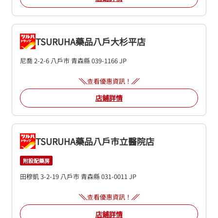
TSURUHA藥品八戶大杉平店
尼喬 2-2-6
八戶市
青森縣
039-1166
JP
查看優惠資訊！
店鋪詳情
TSURUHA藥品八戶市立醫院店
附設配藥房
田穆凱 3-2-19
八戶市
青森縣
031-0011
JP
查看優惠資訊！
店鋪詳情