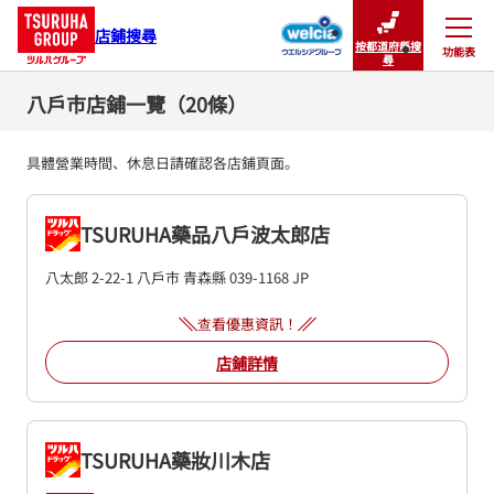
店鋪搜尋
按都道府縣搜
功能表
關閉
尋
八戶市店鋪一覽（20條）
具體營業時間、休息日請確認各店鋪頁面。
TSURUHA藥品八戶波太郎店
八太郎 2-22-1
八戶市
青森縣
039-1168
JP
查看優惠資訊！
店鋪詳情
TSURUHA藥妝川木店