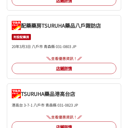
店鋪詳情
配藥藥房TSURUHA藥品八戶諏訪店
附設配藥房
20年3月3日
八戶市
青森縣
031-0803
JP
查看優惠資訊！
店鋪詳情
TSURUHA藥品港高台店
港高台 3-7-1
八戶市
青森縣
031-0823
JP
查看優惠資訊！
店鋪詳情