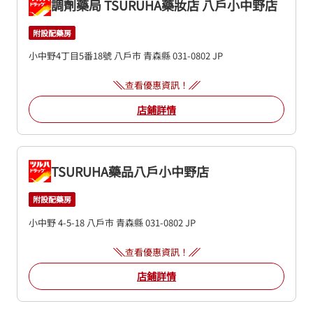
調劑藥局 TSURUHA藥妝店 八戶小中野店
附設配藥房
小中野4丁目5番18號
八戶市
青森縣
031-0802
JP
查看優惠資訊！
店鋪詳情
TSURUHA藥品八戶小中野店
附設配藥房
小中野 4-5-18
八戶市
青森縣
031-0802
JP
查看優惠資訊！
店鋪詳情