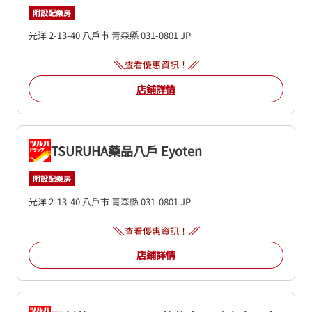
附設配藥房
光洋 2-13-40
八戶市
青森縣
031-0801
JP
查看優惠資訊！
店鋪詳情
TSURUHA藥品八戶 Eyoten
附設配藥房
光洋 2-13-40
八戶市
青森縣
031-0801
JP
查看優惠資訊！
店鋪詳情