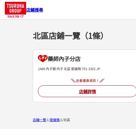
店鋪搜尋
北區店鋪一覽（1條）
藥師內子分店
1486 內子鎮 內子
北區
愛媛縣
791-3301
JP
查看優惠資訊！
店鋪詳情
店鋪一覽
愛媛縣
北區