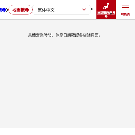
搜尋
地圖搜尋
繁体中文
按都道府縣搜
功能表
關閉
尋
具體營業時間、休息日請確認各店鋪頁面。