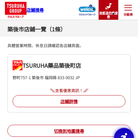
店鋪搜尋
按都道府縣搜
功能表
關閉
尋
築後市店鋪一覽（1條）
具體營業時間、休息日請確認各店鋪頁面。
TSURUHA藥品築後町店
野町757-1
築後市
福岡縣
833-0032
JP
查看優惠資訊！
店鋪詳情
切換到地圖搜尋