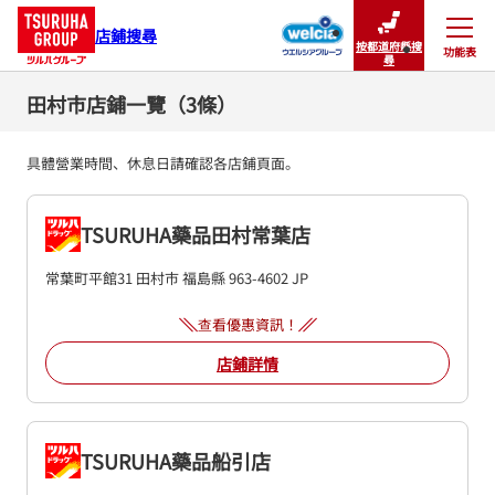
店鋪搜尋
按都道府縣搜
功能表
關閉
尋
田村市店鋪一覽（3條）
具體營業時間、休息日請確認各店鋪頁面。
TSURUHA藥品田村常葉店
常葉町平館31
田村市
福島縣
963-4602
JP
查看優惠資訊！
店鋪詳情
TSURUHA藥品船引店