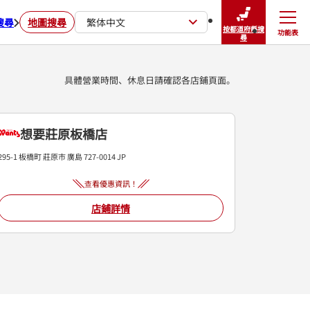
搜尋
地圖搜尋
繁体中文
按都道府縣搜
功能表
關閉
尋
具體營業時間、休息日請確認各店鋪頁面。
想要莊原板橋店
295-1 板橋町
莊原市
廣島
727-0014
JP
查看優惠資訊！
店鋪詳情