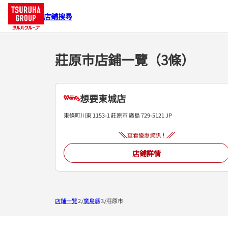
店鋪搜尋
莊原市店鋪一覽（3條）
想要東城店
東條町川東 1153-1
莊原市
廣島
729-5121
JP
查看優惠資訊！
店鋪詳情
店鋪一覽
廣島縣
莊原市