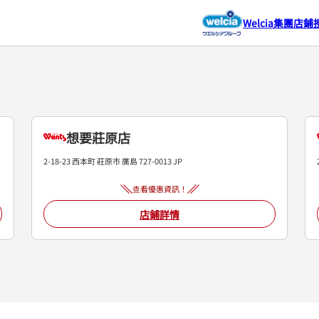
Welcia集團店鋪
想要莊原店
2-18-23 西本町
莊原市
廣島
727-0013
JP
查看優惠資訊！
店鋪詳情