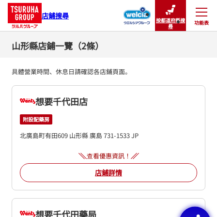
店鋪搜尋
按都道府縣搜
功能表
關閉
尋
山形縣店鋪一覽（2條）
具體營業時間、休息日請確認各店鋪頁面。
想要千代田店
附設配藥房
北廣島町有田609
山形縣
廣島
731-1533
JP
查看優惠資訊！
店鋪詳情
想要千代田藥局