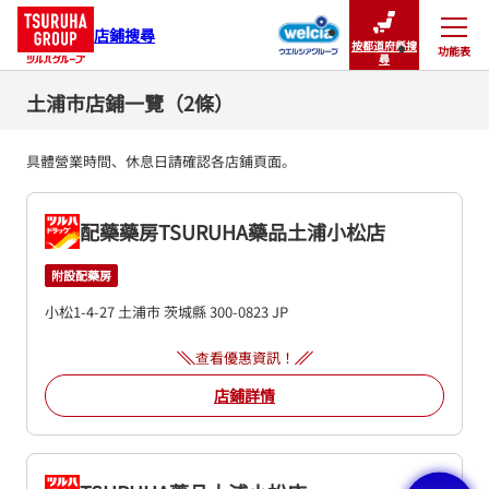
店鋪搜尋
按都道府縣搜
功能表
關閉
尋
土浦市店鋪一覽（2條）
具體營業時間、休息日請確認各店鋪頁面。
配藥藥房TSURUHA藥品土浦小松店
附設配藥房
小松1-4-27
土浦市
茨城縣
300-0823
JP
查看優惠資訊！
店鋪詳情