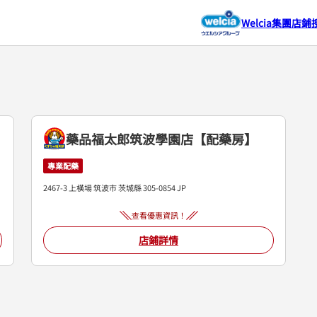
Welcia集團店鋪
藥品福太郎筑波學園店【配藥房】
專業配藥
2467-3 上橫場
筑波市
茨城縣
305-0854
JP
查看優惠資訊！
店鋪詳情