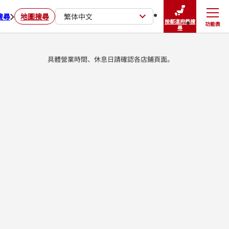
搜尋
地圖搜尋
繁体中文
按都道府縣搜
功能表
關閉
尋
具體營業時間、休息日請確認各店鋪頁面。