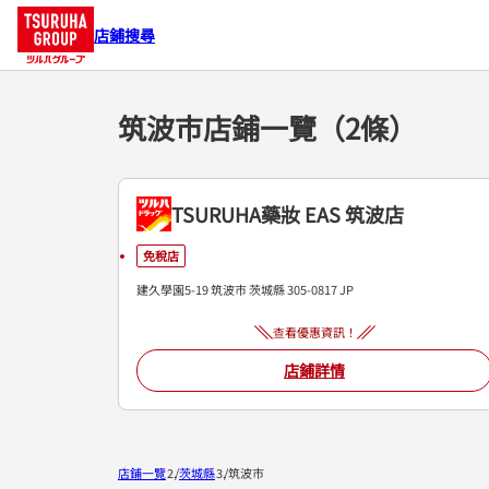
店鋪搜尋
筑波市店鋪一覽（2條）
TSURUHA藥妝 EAS 筑波店
免稅店
建久學園5-19
筑波市
茨城縣
305-0817
JP
查看優惠資訊！
店鋪詳情
店鋪一覽
茨城縣
筑波市