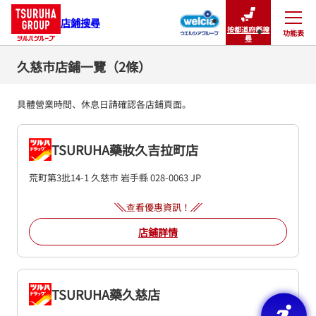
店鋪搜尋
按都道府縣搜
功能表
關閉
尋
久慈市店鋪一覽（2條）
具體營業時間、休息日請確認各店鋪頁面。
TSURUHA藥妝久吉拉町店
荒町第3批14-1
久慈市
岩手縣
028-0063
JP
查看優惠資訊！
店鋪詳情
TSURUHA藥久慈店