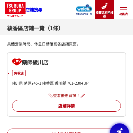
店鋪搜尋
按都道府縣搜
功能表
關閉
尋
綾香區店鋪一覽（1條）
具體營業時間、休息日請確認各店鋪頁面。
藥師綾川店
免稅店
綾川町茅原745-1
綾香區
香川縣
761-2304
JP
查看優惠資訊！
店鋪詳情