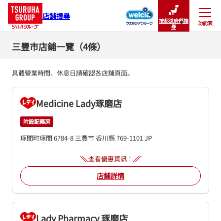
店鋪搜尋
按都道府縣搜
功能表
關閉
尋
三豐市店鋪一覽（4條）
具體營業時間、休息日請確認各店鋪頁面。
Medicine Lady琢磨店
附設配藥房
琢間町琢間 6784-8
三豐市
香川縣
769-1101
JP
查看優惠資訊！
店鋪詳情
Lady Pharmacy 琢磨店