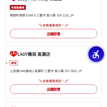
附設配藥房
琢間町琢間 6784-8
三豐市
香川縣
769-1101
JP
查看優惠資訊！
店鋪詳情
LADY藥局 高瀨店
新店
上高瀨1448番地1
高瀨町
三豐市
香川縣
767-0001
JP
查看優惠資訊！
店鋪詳情