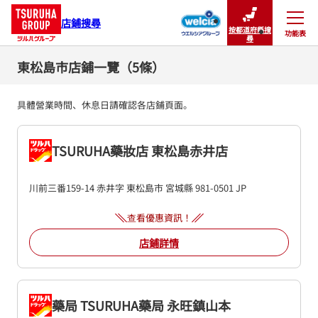
店鋪搜尋
按都道府縣搜
功能表
關閉
尋
東松島市店鋪一覽（5條）
具體營業時間、休息日請確認各店鋪頁面。
TSURUHA藥妝店 東松島赤井店
川前三番159-14
赤井字
東松島市
宮城縣
981-0501
JP
查看優惠資訊！
店鋪詳情
藥局 TSURUHA藥局 永旺鎮山本