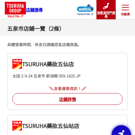
店鋪搜尋
按都道府縣搜
功能表
關閉
尋
五泉市店鋪一覽（2條）
具體營業時間、休息日請確認各店鋪頁面。
TSURUHA藥妝五仙店
太田 2-9-24
五泉市
新潟縣
959-1825
JP
查看優惠資訊！
店鋪詳情
TSURUHA藥妝五仙站店