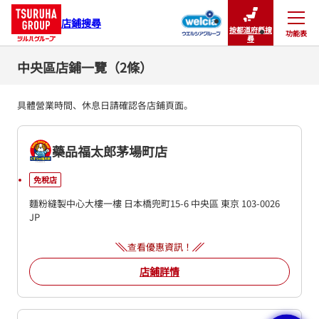
店鋪搜尋
按都道府縣搜
功能表
關閉
尋
中央區店鋪一覽（2條）
具體營業時間、休息日請確認各店鋪頁面。
藥品福太郎茅場町店
免稅店
麵粉縫製中心大樓一樓
日本橋兜町15-6
中央區
東京
103-0026
JP
查看優惠資訊！
店鋪詳情