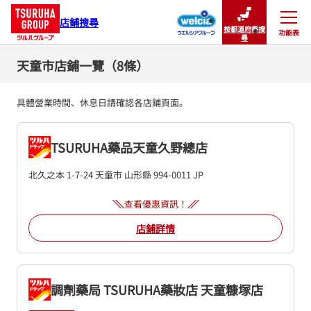
店鋪搜尋
按都道府縣搜
功能表
關閉
尋
天童市店鋪一覽（8條）
具體營業時間、休息日請確認各店鋪頁面。
TSURUHA藥品天童久野總店
北久之本 1-7-24
天童市
山形縣
994-0011
JP
查看優惠資訊！
店鋪詳情
調劑藥局 TSURUHA藥妝店 天童糠塚店