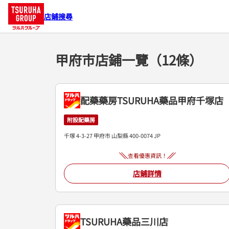
店鋪搜尋
甲府市店鋪一覽（12條）
配藥藥房TSURUHA藥品甲府千塚店
附設配藥房
千塚 4-3-27
甲府市
山梨縣
400-0074
JP
查看優惠資訊！
店鋪詳情
TSURUHA藥品三川店