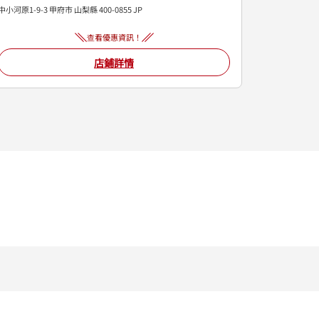
中小河原1-9-3
甲府市
山梨縣
400-0855
JP
查看優惠資訊！
店鋪詳情