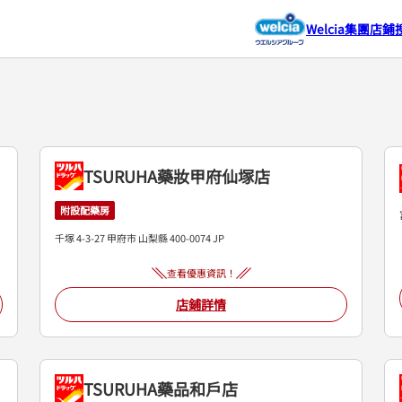
Welcia集團店鋪
TSURUHA藥妝甲府仙塚店
附設配藥房
千塚 4-3-27
甲府市
山梨縣
400-0074
JP
查看優惠資訊！
店鋪詳情
TSURUHA藥品和戶店