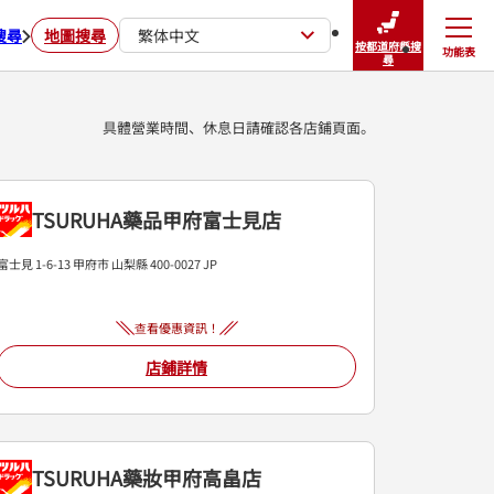
搜尋
地圖搜尋
繁体中文
按都道府縣搜
功能表
關閉
尋
具體營業時間、休息日請確認各店鋪頁面。
TSURUHA藥品甲府富士見店
富士見 1-6-13
甲府市
山梨縣
400-0027
JP
查看優惠資訊！
店鋪詳情
TSURUHA藥妝甲府高畠店