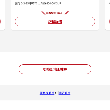
國毛 2-3-15
甲府市
山梨縣
400-0043
JP
查看優惠資訊！
店鋪詳情
切換到地圖搜尋
隱私權政策
網站政策