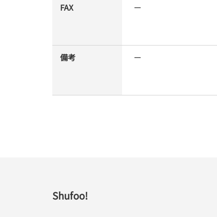
FAX
ー
備考
ー
Shufoo!