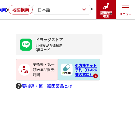
検索
地図検索
日本語
都道府県
メニュー
閉じる
検索
ドラッグストア
LINE友だち追加用

QRコード
要指導・第一
処方箋ネット
予約（EPARK
類医薬品販売
薬の窓口）
時間
要指導・第一類医薬品とは