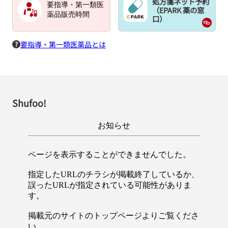
処方箋ネット予約
要指導・第一類医
（EPARK 薬の窓
薬品販売時間
口）
要指導・第一類医薬品とは
Shufoo!