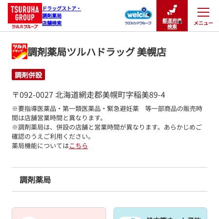
ドラッグストア・

調剤薬局

都道府県
メニュー
店舗検索
閉じる
検索
調剤薬局ツルハドラッグ 美幌店
調剤併設
〒092-0027 北海道網走郡美幌町字稲美89-4
※要指導医薬品・第一類医薬品・緊急避妊薬　等一部商品の販売時
間は店舗営業時間と異なります。

※調剤薬局は、併設の店舗と営業時間が異なります。あらかじめご
確認のうえご利用ください。
薬局機能については
こちら
調剤薬局