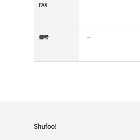
FAX
ー
備考
ー
Shufoo!