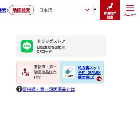
検索
地図検索
日本語
都道府県
メニュー
閉じる
検索
ドラッグストア
LINE友だち追加用

QRコード
要指導・第一
処方箋ネット
予約（EPARK
類医薬品販売
薬の窓口）
時間
要指導・第一類医薬品とは