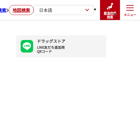
検索
地図検索
日本語
都道府県
メニュー
閉じる
検索
ドラッグストア
LINE友だち追加用

QRコード