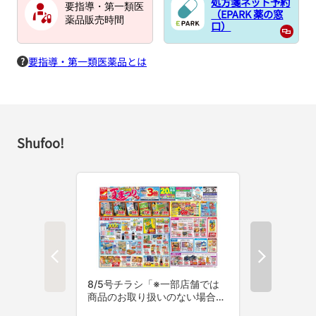
処方箋ネット予約
要指導・第一類医
（EPARK 薬の窓
薬品販売時間
口）
要指導・第一類医薬品とは
Shufoo!