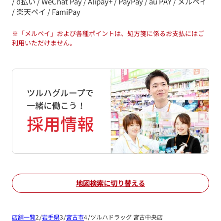
/ d払い / WeChat Pay / Alipay+ / PayPay / au PAY / メルペイ
/ 楽天ペイ / FamiPay
※
「メルペイ」および各種ポイントは、処方箋に係るお支払にはご
利用いただけません。
地図検索に切り替える
店舗一覧
岩手県
宮古市
ツルハドラッグ 宮古中央店