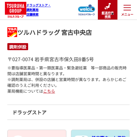
ドラッグストア・

調剤薬局

都道府県
メニュー
店舗検索
閉じる
検索
ツルハドラッグ 宮古中央店
調剤併設
〒027-0074 岩手県宮古市保久田8番5号
※要指導医薬品・第一類医薬品・緊急避妊薬　等一部商品の販売時
間は店舗営業時間と異なります。

※調剤薬局は、併設の店舗と営業時間が異なります。あらかじめご
確認のうえご利用ください。
薬局機能については
こちら
ドラッグストア