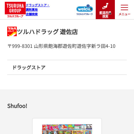
ドラッグストア・

調剤薬局

都道府県
メニュー
店舗検索
閉じる
検索
ツルハドラッグ 遊佐店
〒999-8301 山形県飽海郡遊佐町遊佐字新ラ田4-10
ドラッグストア
Shufoo!