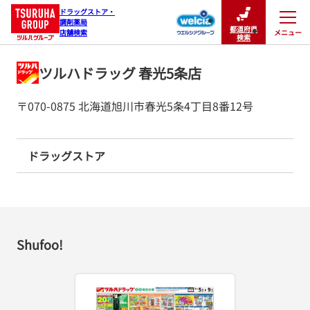
ドラッグストア・

調剤薬局

都道府県
メニュー
店舗検索
閉じる
検索
ツルハドラッグ 春光5条店
〒070-0875 北海道旭川市春光5条4丁目8番12号
ドラッグストア
Shufoo!