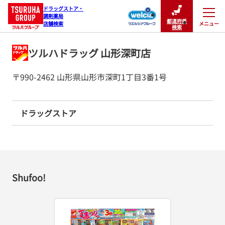
ドラッグストア・

調剤薬局

都道府県
メニュー
店舗検索
閉じる
検索
ツルハドラッグ 山形深町店
〒990-2462 山形県山形市深町1丁目3番1号
ドラッグストア
Shufoo!