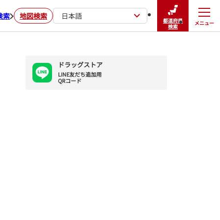
検索
地図検索
日本語
都道府県
メニュー
閉じる
検索
ドラッグストア
LINE友だち追加用

QRコード