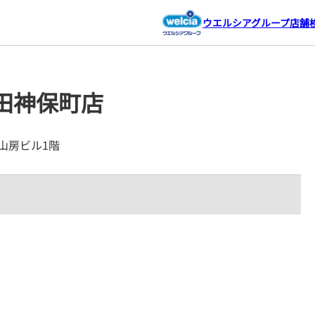
ウエルシアグループ店舗
田神保町店
冨山房ビル1階