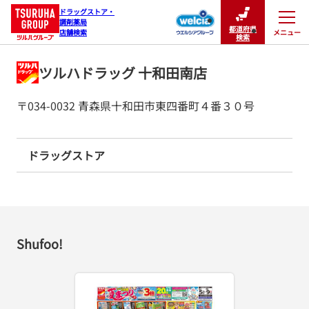
ドラッグストア・

調剤薬局

都道府県
メニュー
店舗検索
閉じる
検索
ツルハドラッグ 十和田南店
〒034-0032 青森県十和田市東四番町４番３０号
ドラッグストア
Shufoo!