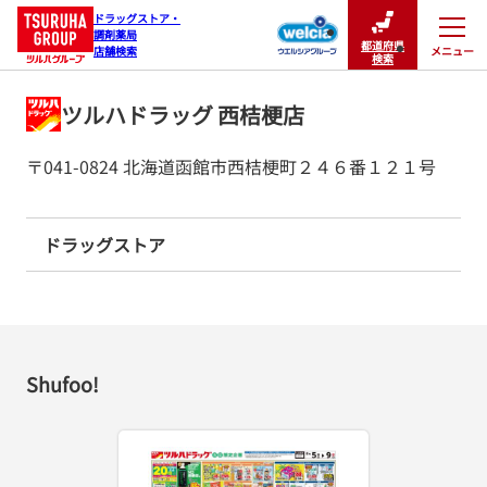
ドラッグストア・

調剤薬局

都道府県
メニュー
店舗検索
閉じる
検索
ツルハドラッグ 西桔梗店
〒041-0824 北海道函館市西桔梗町２４６番１２１号
ドラッグストア
Shufoo!