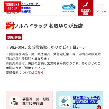
ドラッグストア・

調剤薬局

都道府県
メニュー
店舗検索
閉じる
検索
ツルハドラッグ 名取ゆりが丘店
調剤併設
〒982-0045 宮城県名取市ゆりが丘4丁目2－5
※要指導医薬品・第一類医薬品・緊急避妊薬　等一部商品の販売時
間は店舗営業時間と異なります。

※調剤薬局は、併設の店舗と営業時間が異なります。あらかじめご
確認のうえご利用ください。
薬局機能については
こちら
処方箋ネット予約
要指導・第一類医
（EPARK 薬の窓
薬品販売時間
口）