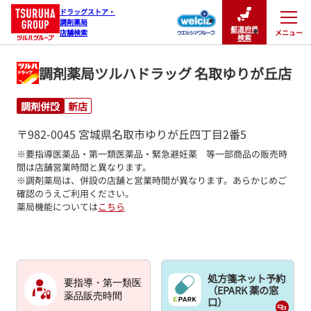
ドラッグストア・

調剤薬局

都道府県
メニュー
店舗検索
閉じる
検索
調剤薬局ツルハドラッグ 名取ゆりが丘店
調剤併設
新店
〒982-0045 宮城県名取市ゆりが丘四丁目2番5
※要指導医薬品・第一類医薬品・緊急避妊薬　等一部商品の販売時
間は店舗営業時間と異なります。

※調剤薬局は、併設の店舗と営業時間が異なります。あらかじめご
確認のうえご利用ください。
薬局機能については
こちら
処方箋ネット予約
要指導・第一類医
（EPARK 薬の窓
薬品販売時間
口）