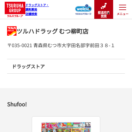
ドラッグストア・

調剤薬局

都道府県
メニュー
店舗検索
閉じる
検索
ツルハドラッグ むつ柳町店
〒035-0021 青森県むつ市大字田名部字前田３８-１
ドラッグストア
Shufoo!