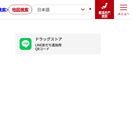
検索
地図検索
日本語
都道府県
メニュー
閉じる
検索
ドラッグストア
LINE友だち追加用

QRコード