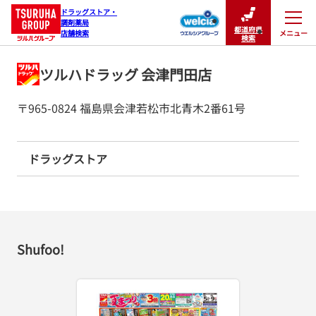
ドラッグストア・

調剤薬局

都道府県
メニュー
店舗検索
閉じる
検索
ツルハドラッグ 会津門田店
〒965-0824 福島県会津若松市北青木2番61号
ドラッグストア
Shufoo!