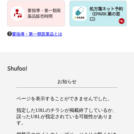
処方箋ネット予約
要指導・第一類医
（EPARK 薬の窓
薬品販売時間
口）
要指導・第一類医薬品とは
Shufoo!