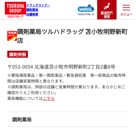
ドラッグストア・

調剤薬局

都道府県
メニュー
店舗検索
閉じる
検索
調剤薬局ツルハドラッグ 苫小牧明野新町
店
調剤併設
〒053-0054 北海道苫小牧市明野新町2丁目2番8号
※要指導医薬品・第一類医薬品・緊急避妊薬　等一部商品の販売時
間は店舗営業時間と異なります。

※調剤薬局は、併設の店舗と営業時間が異なります。あらかじめご
確認のうえご利用ください。
薬局機能については
こちら
調剤薬局